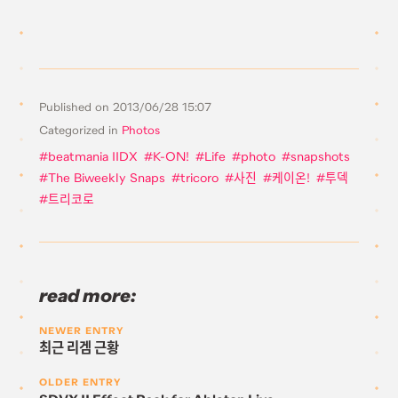
Published on
2013/06/28 15:07
Categorized in
Photos
beatmania IIDX
K-ON!
Life
photo
snapshots
The Biweekly Snaps
tricoro
사진
케이온!
투덱
트리코로
read more:
NEWER ENTRY
최근 리겜 근황
OLDER ENTRY