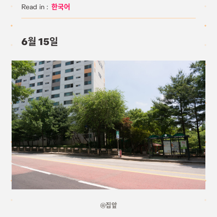
한국어
6월 15일
@집앞