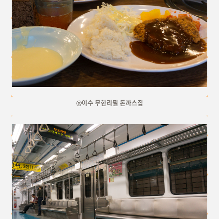
@이수 무한리필 돈까스집