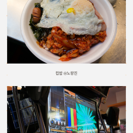
컵밥 @노량진