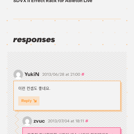
SDVX II Effect Rack for Ableton Live
responses
YukiN
#
2013/06/28 at 21:00
이런 컨셉도 좋네요.
Reply
zvuc
#
2013/07/04 at 18:11