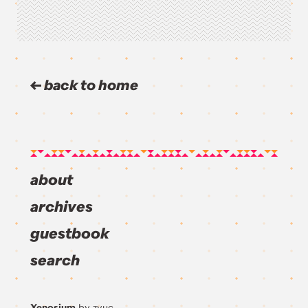
back to home
about
archives
guestbook
search
Xenosium
by zvuc