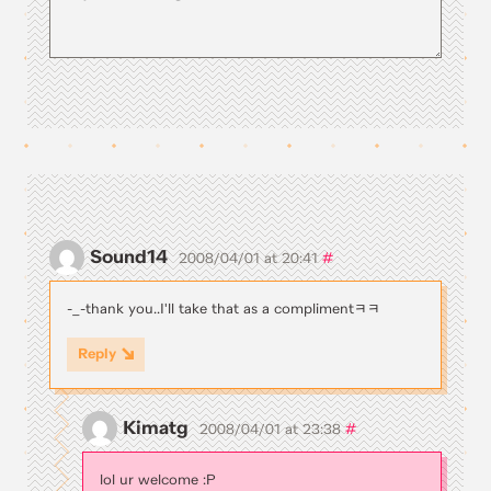
Sound14
#
2008/04/01 at 20:41
-_-thank you..I'll take that as a complimentㅋㅋ
Reply
Kimatg
#
2008/04/01 at 23:38
lol ur welcome :P