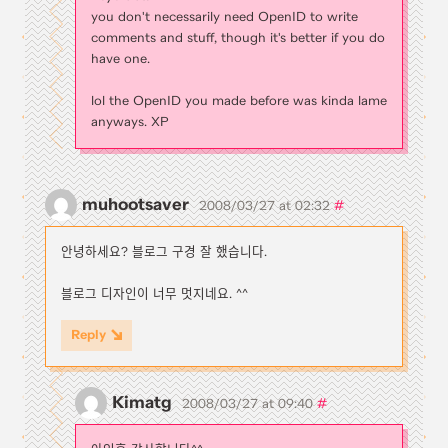
you don't necessarily need OpenID to write
comments and stuff, though it's better if you do
have one.
lol the OpenID you made before was kinda lame
anyways. XP
muhootsaver
#
2008/03/27 at 02:32
안녕하세요? 블로그 구경 잘 했습니다.
블로그 디자인이 너무 멋지네요. ^^
Reply
Kimatg
#
2008/03/27 at 09:40