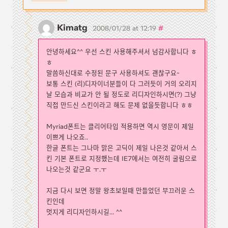
Kimatg
#
2008/01/28 at 12:19
안녕하세요^^ 우선 스킨 사용해주셔서 넘감사합니다 ㅎ
ㅎ
말씀하신대로 수정된 문구 사용하셔도 괜찮구요~
보통 스킨 (리)디자이너분들이 다 그러듯이 거의 오리지
날 모습과 비교가 안 될 정도로 리디자인하시면(?) 그냥
직접 만드신 스킨이라고 해도 문제 없을듯합니다 ㅎㅎ
Myriad폰트는 클리어타입 적용하면 역시 영문이 제일
이쁘게 나오죠..
한글 폰트는 그나마 맑은 고딕이 제일 나은것 같아서 스
킨 기본 폰트로 지정했는데 IE7에서는 여전히 굴림으로
나오는것 같군요 ㅜ.ㅜ
지금 다시 보면 정말 왕초보일때 만들었던 부끄러운 스
킨인데
멋지게 리디자인하시길... ^^