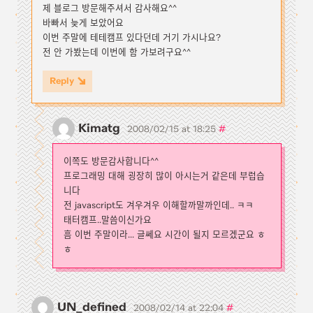
제 블로그 방문해주셔서 감사해요^^
바빠서 늦게 보았어요
이번 주말에 테테캠프 있다던데 거기 가시나요?
전 안 가봤는데 이번에 함 가보려구요^^
Reply
Kimatg
#
2008/02/15 at 18:25
이쪽도 방문감사합니다^^
프로그래밍 대해 굉장히 많이 아시는거 같은데 부럽습
니다
전 javascript도 겨우겨우 이해할까말까인데.. ㅋㅋ
태터캠프..말씀이신가요
흠 이번 주말이라... 글쎄요 시간이 될지 모르겠군요 ㅎ
ㅎ
UN_defined
#
2008/02/14 at 22:04