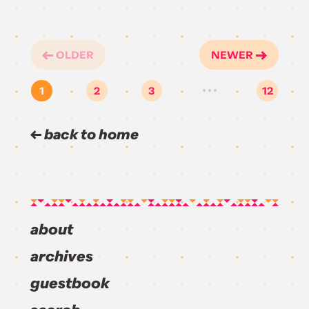
OLDER
NEWER
1
2
3
12
…
back to home
about
archives
guestbook