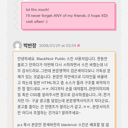
lol thx much!
I'll never forget ANY of my friends. (I hope XD)
visit often! :)
박반장
#
2008/01/29 at 03:34
안녕하세요. BlackNoir Public 스킨 사용자입니다. 한동안
블로그 안하다가 이번에 다시 시작하면서 스킨 바꿨는데 너
무 감사드려요..그런데 본문영역이 검은색이다보니 가독성 문
제가 있는 것같습니다. 본문만 하얀색으로 디자인을 바꿀려
고 하는데 일반 HTML하고 좀 소스가 틀려 구조를 파악하기
전 참 힘드네요..ㅠㅠ..어디부터 손을 대야할지..관련이미지파
일 혹은 CSS를 알려주시면 참으로 감사하겠습니다...아..한가
지만 더~ 구글 광고를 달았는데 본문영역사이즈가 작더군요..
광고를 줄이는 건 컨텐츠가 잘리는거 같고..ㅠㅠ...본문사이즈
만 어디서 조절하는 건가요? 알려주세요~
p.s 혹시 본문만 흰색버전의 blacknoir 스킨은 배포할 맘 없