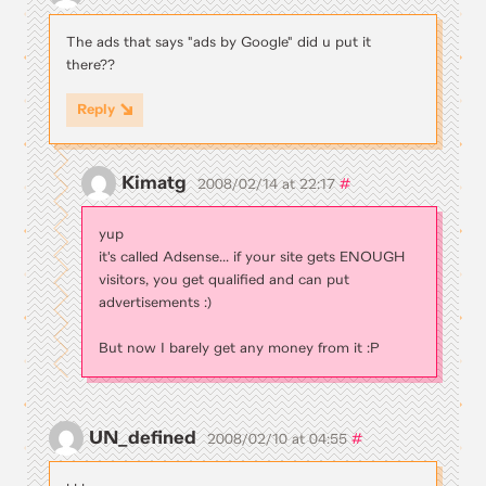
The ads that says "ads by Google" did u put it
there??
Reply
Kimatg
#
2008/02/14 at 22:17
yup
it's called Adsense... if your site gets ENOUGH
visitors, you get qualified and can put
advertisements :)
But now I barely get any money from it :P
UN_defined
#
2008/02/10 at 04:55