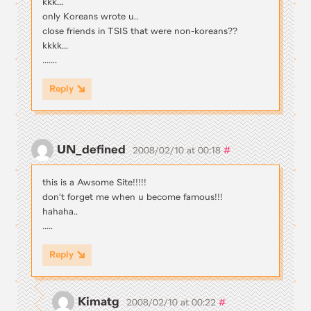
kkk...
only Koreans wrote u..
close friends in TSIS that were non-koreans??
kkkk...
.......
Reply
UN_defined
#
2008/02/10 at 00:18
this is a Awsome Site!!!!!
don't forget me when u become famous!!!
hahaha..
.....
Reply
Kimatg
#
2008/02/10 at 00:22