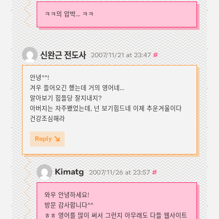
ㅋㅋ의 압박... ㅋㅋ
신완근 전도사
#
2007/11/21 at 23:47
안녕^^!
겨우 들어오긴 했는데 거의 영어네...
알아보기 힘들당 잘지내지?
아버지는 자주뵀었는데, 넌 보기힘드네 이제 추운겨울이다
건강조심해라
Reply
Kimatg
#
2007/11/26 at 23:57
와우 안녕하세요!
방문 감사합니다^^
ㅎㅎ 영어를 많이 써서 그런지 아무래도 다들 웹사이트