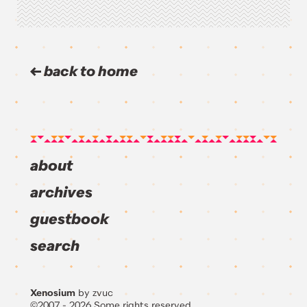
back to home
about
archives
guestbook
search
Xenosium
by zvuc
©2007 - 2026 Some rights reserved.