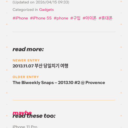
(Updated on
2026/04/15 09:33
)
Categorized in
Gadgets
iPhone
iPhone 5S
phone
구입
아이폰
휴대폰
read more:
NEWER ENTRY
2013.11.07 부산 당일치기 여행
OLDER ENTRY
The Biweekly Snaps – 2013.10 #2 @ Provence
maybe
read these too:
iPhone 11 Pro