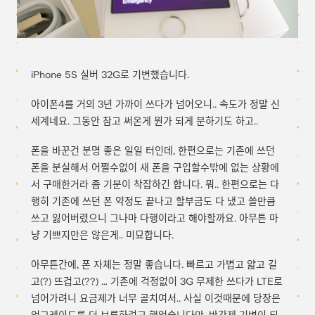
iPhone 5S 실버 32G로 기변했습니다.
아이폰4를 거의 3년 가까이 쓰다가 넘어오니.. 속도가 정말 신
세계네요. 그동안 참고 써온게 뭔가 되게 분하기도 하고..
폰을 바꾼건 분명 좋은 일일 터인데, 한편으로는 기존에 쓰던
폰을 분실해서 어쩔수없이 새 폰을 구입할수밖에 없는 상황에
서 구매한거라 좀 기분이 착잡하긴 합니다. 뭐.. 한편으로는 다
행히 기존에 쓰던 폰 약정도 끝나고 할부금도 다 냈고 쓸만큼
쓰고 잃어버렸으니 그나마 다행이라고 해야할까요. 아무튼 마
냥 기쁘지만은 않은게.. 미묘합니다.
아무튼간에, 폰 자체는 정말 좋습니다. 빠르고 가볍고 얇고 길
고(?) 뜨겁고(??) … 기존에 걱정없이 3G 무제한 쓰다가 LTE로
넘어가려니 요금제가 너무 골치여서.. 사실 이것때문에 당장은