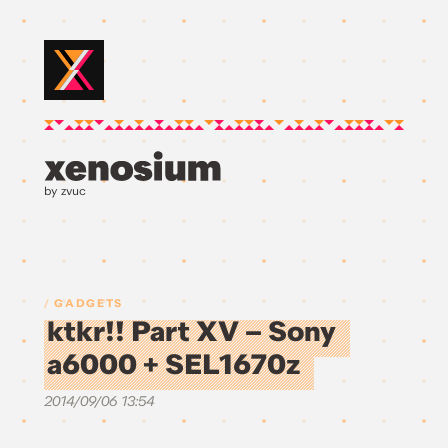
by zvuc
GADGETS
ktkr!! Part XV – Sony
a6000 + SEL1670z
2014/09/06 13:54