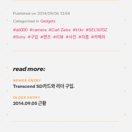
Published on
2014/09/06 13:54
Categorized in
Gadgets
a6000
camera
Carl Zeiss
ktkr
SEL1670Z
Sony
구입
렌즈
리뷰
사진
지름
카메라
read more:
NEWER ENTRY
Transcend SD카드와 리더 구입.
OLDER ENTRY
2014.09.05 근황