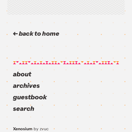
back to home
about
archives
guestbook
search
Xenosium
by zvuc