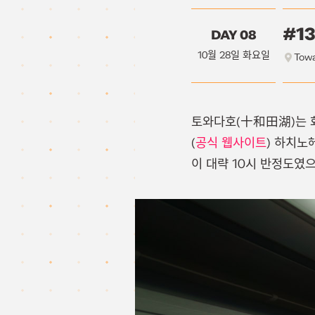
#1
DAY 08
10월 28일 화요일
Towa
토와다호(十和田湖)는 화
(
공식 웹사이트
) 하치노
이 대략 10시 반정도였으