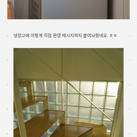
냉장고에 이렇게 직접 환영 메시지까지 붙여놔줬네요. ㅎㅎ