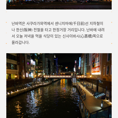
난바역은 사쿠라가와역에서 센니치마에(千日前)선 지하철이
나 한신(阪神) 전철을 타고 한정거장 거리입니다. 난바에 내려
서 오늘 저녁을 먹을 식당이 있는 신사이바시(心斎橋)쪽으로
올라갑니다.