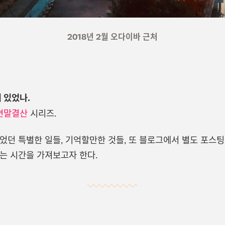
2018년 2월 오다이바 근처
 있었나.
연말결산
시리즈.
었던 특별한 일들, 기억할만한 것들, 또 블로그에서 별도 포스
는 시간을 가져보고자 한다.