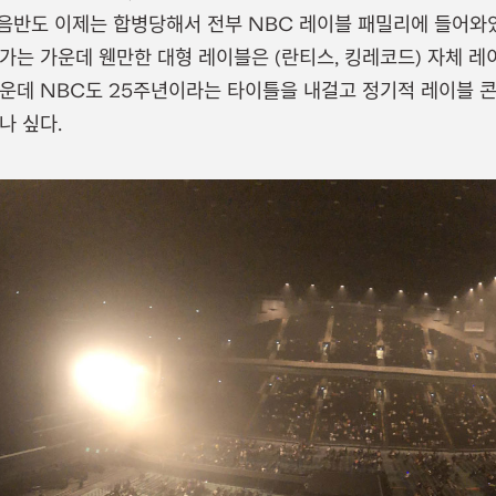
열 음반도 이제는 합병당해서 전부 NBC 레이블 패밀리에 들어와
가는 가운데 웬만한 대형 레이블은 (란티스, 킹레코드) 자체 
운데 NBC도 25주년이라는 타이틀을 내걸고 정기적 레이블 
나 싶다.