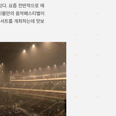
있다. 요즘 전반적으로 애
레이블만의 음악페스티벌이
콘서트를 개최하는데 맛보