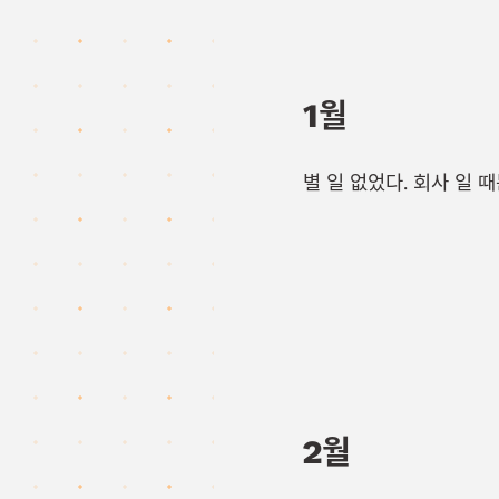
1월
별 일 없었다. 회사 일 
2월