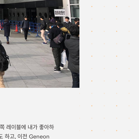
설쪽 레이블에 내가 좋아하
하고, 이전 Geneon