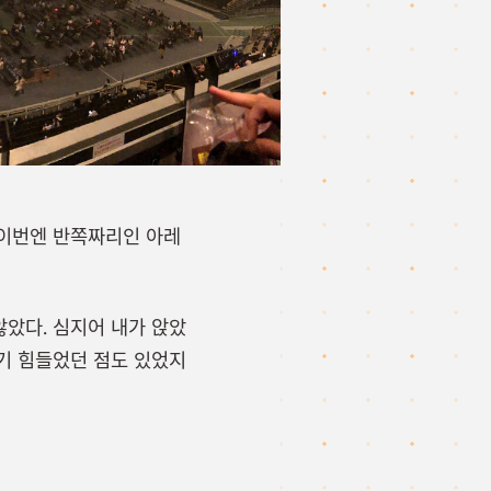
 이번엔 반쪽짜리인 아레
았다. 심지어 내가 앉았
기 힘들었던 점도 있었지