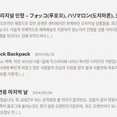
리지널 인형 – フォッコ(푸호꼬), ハリマロン(도치마론),
 오프라인 매장으로 있던 포켓몬 센터에서만 판매하던 오리지널 상품들을, 최근
니다. 아쉽게 자체적으로 해외배송은 지원하지 않는지라 인형들 상품 이미지들
을 하신다는 김에 부탁드려서 […]
ack Backpack
2014/05/13
 Jet Pack 백팩. 작년 2013년 5월 1일에 킥스타터에 나타난 특이한 디자인의
넷에 빠르게 퍼졌고 많은 사람들의 관심과 지원을 받아 불과 이틀만에 목표치인 $17
보통 이렇게 […]
6 연휴 마지막 날
2014/05/06
였습니다. 뭐 교대근무 하는 공익에겐 별 의미가 없지만요.. 남들이 같이 연
사진찍어 블로그에 올리는것도 뭔가 엄청 오랜만인거같은데.. 하도 오랜만이다 보
초점도 안 […]