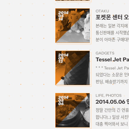
OTAKU
2014
05
포켓몬 센터 오
14
본래는 일본 각지에
통신판매를 시작했습
분이 아마존 구매대행
GADGETS
2014
05
Tessel Jet P
13
* * * Tessel
되었다는 소문은 인터
펀딩, 배송받기까지 
LIFE
PHOTOS
2014
05
2014.05.0
06
정말 간만의 긴 연휴
합니다(..) 일상 
대충 찍어와서 보니 