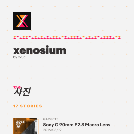
by zvuc
TAG:
사진
17
STORIES
GADGETS
2016
Sony G 90mm F2.8 Macro Lens
03
19
2016/03/19