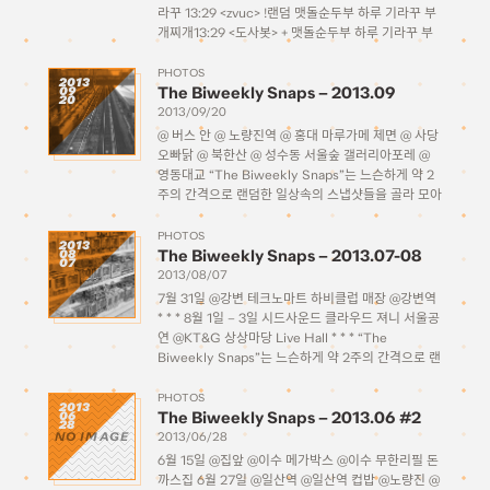
라꾸 13:29 <zvuc> !랜덤 맷돌순두부 하루 기라꾸 부
개찌개13:29 <도사봇> + 맷돌순두부 하루 기라꾸 부
개찌개 +13:29 <도사봇> + 맷돌순두부 하루 기라꾸
———— +13:29 <도사봇> + […]
PHOTOS
2013
The Biweekly Snaps – 2013.09
09
20
2013/09/20
@ 버스 안 @ 노량진역 @ 홍대 마루가메 제면 @ 사당
오빠닭 @ 북한산 @ 성수동 서울숲 갤러리아포레 @
영동대교 “The Biweekly Snaps”는 느슨하게 약 2
주의 간격으로 랜덤한 일상속의 스냅샷들을 골라 모아
올리는 포스팅 시리즈..일 터였는데 주인장이 게을러
서 사진을 많이 […]
PHOTOS
2013
The Biweekly Snaps – 2013.07-08
08
07
2013/08/07
7월 31일 @강변 테크노마트 하비클럽 매장 @강변역
* * * 8월 1일 – 3일 시드사운드 클라우드 져니 서울공
연 @KT&G 상상마당 Live Hall * * * “The
Biweekly Snaps”는 느슨하게 약 2주의 간격으로 랜
덤한 일상속의 스냅샷들을 골라 모아 올리는 포스팅
시리즈입니다.
PHOTOS
2013
The Biweekly Snaps – 2013.06 #2
06
28
NO IMAGE
2013/06/28
6월 15일 @집앞 @이수 메가박스 @이수 무한리필 돈
까스집 6월 27일 @일산역 @일산역 컵밥 @노량진 @