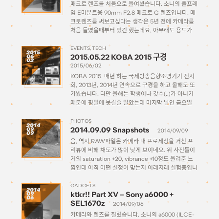
매크로 렌즈를 처음으로 들여봤습니다. 소니의 풀프레
임 E마운트용 90mm F2.8 매크로 G 렌즈입니다. 매
크로렌즈를 써보고싶다는 생각은 5년 전에 카메라를
처음 들였을때부터 있긴 했는데요, 아무래도 용도가
한정되어있다보니 사도 별로 많이 안 쓰게 될 것같아
서 (돈이 없기도 했고..) 단념하고 있었습니다. 그런데
EVENTS
TECH
2015
2015.05.22 KOBA 2015 구경
06
최근에 피규어 사진 […]
02
2015/06/02
KOBA 2015. 매년 하는 국제방송음향조명기기 전시
회, 2013년, 2014년 연속으로 구경을 하고 올해도 또
가봤습니다. 다만 올해는 학생이나 갓수(..)가 아니기
때문에 평일에 못갈줄 알았는데 마지막 날인 금요일
오후에 회사에서 같이 몇명 갈 수 있는 기회가 생겨서
잠깐 가서 구경할 수 있었습니다. 사실 […]
PHOTOS
2014
2014.09.09 Snapshots
09
2014/09/09
09
음, 역시 RAW파일은 카메라 내 프로세싱을 거친 프
리뷰에 비해 채도가 많이 낮게 보이네요. 위 사진들이
거의 saturation +20, vibrance +10정도 올려준 느
낌인데 아직 어떤 설정이 맞는지 이래저래 실험중입니
다
GADGETS
2014
ktkr!! Part XV – Sony a6000 +
09
06
SEL1670z
2014/09/06
카메라와 렌즈를 질렀습니다. 소니의 a6000 (ILCE-