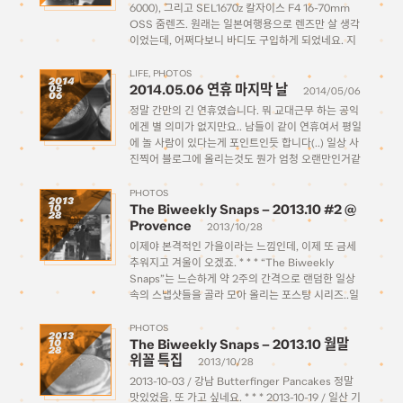
6000), 그리고 SEL1670z 칼자이스 F4 16-70mm
OSS 줌렌즈. 원래는 일본여행용으로 렌즈만 살 생각
이었는데, 어쩌다보니 바디도 구입하게 되었네요. 지
인 분이 소니코리아 직원이셔서 소개를 통해 리퍼제품
을 싸게 구할수 있다는 말을 듣고 넥6을 팔고 업그레
LIFE
PHOTOS
2014
2014.05.06 연휴 마지막 날
05
이드할 생각으로 지르게 되었습니다. […]
2014/05/06
06
정말 간만의 긴 연휴였습니다. 뭐 교대근무 하는 공익
에겐 별 의미가 없지만요.. 남들이 같이 연휴여서 평일
에 놀 사람이 있다는게 포인트인듯 합니다(..) 일상 사
진찍어 블로그에 올리는것도 뭔가 엄청 오랜만인거같
은데.. 하도 오랜만이다 보니 감을 다 잃어버렸는지
(애초부터 없었지만) 대충 찍어와서 보니 초점도 안
PHOTOS
2013
The Biweekly Snaps – 2013.10 #2 @
10
[…]
28
Provence
2013/10/28
이제야 본격적인 가을이라는 느낌인데, 이제 또 금세
추워지고 겨울이 오겠죠. * * * “The Biweekly
Snaps”는 느슨하게 약 2주의 간격으로 랜덤한 일상
속의 스냅샷들을 골라 모아 올리는 포스팅 시리즈..일
터였는데 주인장이 게을러서 월간이 될 기세
PHOTOS
2013
The Biweekly Snaps – 2013.10 월말
10
28
위꼴 특집
2013/10/28
2013-10-03 / 강남 Butterfinger Pancakes 정말
맛있었음. 또 가고 싶네요. * * * 2013-10-19 / 일산 기