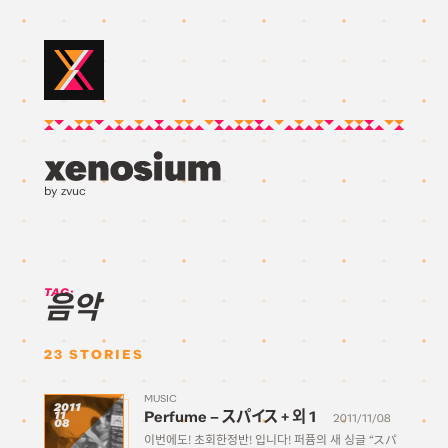
by zvuc
TAG:
음악
23
STORIES
MUSIC
2011
Perfume – スパイス + 외 1
11
2011/11/08
08
이번에도! 초회한정반! 입니다! 퍼퓸의 새 싱글 “スパ