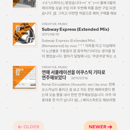
イス“(스파이스) 받았습니다━(ﾟ∀ﾟ)━!! 올해 5월의
레이저빔 싱글 구입 이후 두번째 퍼퓸 음반 구입 되겠
습니다. 넵. 그리고 이번엔 처음으로 해외 구매를 해보
았습니다. 원래는 아마존에서 사려고 적절한 시기에
예약해야징 하고 있었는데 어느새 들어가보니 그새
CREATIVE
MUSIC
2011
Subway Express (Extended Mix)
08
out of stock…그래서 […]
10
2011/08/10
Subway Express (Extended Mix)
[Remastered] by zvuc * * * 지하철 타고 다닐때마
다 노선별로 구동음이 참 음악적(?)이다는 생각을 많
이 했었습니다. 열차가 달릴때 나는 ‘쿠궁쿠궁’하는 소
리도 묘하게 리듬감이 있다고 느껴지고… 그래서 언제
한번 이런 요소들을 넣어서 지하철을 테마로 한 곡을
CREATIVE
MUSIC
2011
연애 서큘레이션을 어쿠스틱 기타로
07
만들어보고싶다! […]
16
연주해보았다
2011/07/16
Renai Circulation (Acoustic ver.) by zvuc 전에
오스카님이 올리신 걸 보고 저도 한번 해봐야겠다 했
는데 오늘 짬을 내서 한번 연주해보았습니다. 아주 대
충대충 한 티가 납니다 넵(…) 베이스파트도 해보려했
는데 그냥 귀찮아서 (……) 풀버전은 아니고 그냥 1소절
정도까지만. 코드가 그렇게 어렵지 않아서 다행이었네
요. […]
OLDER
NEWER