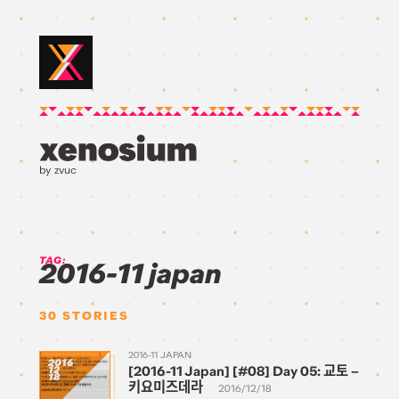
by zvuc
TAG:
2016-11 japan
30
STORIES
2016-11 JAPAN
2016
[2016-11 Japan] [#08] Day 05: 교토 –
12
18
키요미즈데라
2016/12/18