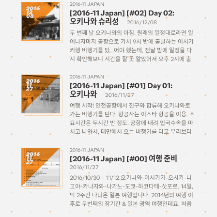
냥 다 보일 정도다. 버스터미널같은 […]
2016-11 JAPAN
2016
[2016-11 Japan] [#02] Day 02:
12
08
오키나와 슈리성
2016/12/08
두 번째 날 오키나와의 아침. 원래의 일정대로라면 일
어나자마자 공항으로 가서 9시 반에 출발하는 이시가
키행 비행기를 탔…어야 했는데, 전날 밤에 일정을 다
시 확인해보니 시간을 잘 못 알았어서 오후 2시에 출
발하는 비행편이었던 것. 급하게 일정을 수정하고 (덕
분에 원래 계획했던 이시가키 렌터카를 취소해야했
2016-11 JAPAN
2016
[2016-11 Japan] [#01] Day 01:
11
다) […]
27
오키나와
2016/11/27
여행 시작! 인천공항에서 친구와 합류해 오키나와로
가는 비행기를 탄다. 항공사는 이스타 항공을 이용. 소
요시간은 두시간 반 정도. 공항에 내려 입국수속을 마
치고 나와서, 대만에서 오는 비행기를 타고 우리보다
먼저 도착한 다른 일행 두명과 합류했다. 예상은 했지
만 바깥으로 나오니 오키나와의 날씨는…. 덥다! […]
2016-11 JAPAN
2016
[2016-11 Japan] [#00] 여행 준비
11
27
2016/11/27
2016/10/30 – 11/12.오키나와-이시가키-오사카-나
고야-카나자와-나가노-도쿄-하코다테-삿포로. 14일,
딱 2주간 다녀온 일본 여행입니다. 2014년의 여행 이
후로 두번째의 장기간 & 일본 광역 여행인데요. 처음
아이디어가 나왔던 것은 6월에 퍼퓸 콘서트를 보러 도