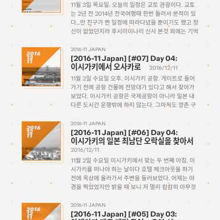
11월 3일 목요일. 오늘의 일정은 교토 관광이다. 교토
는 2년 전 2014년 전국여행때 한번 들러서 본적이 있
다…만 친구가 짠 일정에 따라다녔을 뿐이기도 했고 정
신이 없었던지라 후시미이나리 신사 본것 외에는 기억
이 안 난다 (실제로 볼만한거 본게 그것밖에 없긴 했
다) 그리고 같이 간 […]
2016-11 JAPAN
2016
[2016-11 Japan] [#07] Day 04:
12
11
이시가키에서 오사카로
2016/12/11
11월 2일 수요일 오후. 이시가키 공항. 게이트로 들어
가기 전에 공항 건물에 전망대가 있다고 해서 찾아가
보았다. 이시가키 공항은 국제공항이 아니라 일본 내
다른 도시간 운행밖에 하지 않는다. 그마저도 깡촌 구
석인 섬이라 여기까지 운항하는 노선은 많지 않다.
JTA(JAL의 자회사), RAC(류큐 에어 커뮤터–여기
2016-11 JAPAN
2016
[2016-11 Japan] [#06] Day 04:
12
도 […]
11
이시가키의 일본 최남단 오락실을 찾아서
2016/12/11
11월 2일 수요일 이시가키에서 맞는 두 번째 아침. 이
시가키를 떠나야 하는 날이다 호텔 체크아웃을 하기
전에 옥상에 올라가서 주변을 둘러보았다. 어제는 야
경을 찍었었지만 밝을 때 보니 저 멀리 캄캄히 아무것
도 없어보이던 곳이 다 바다였던 것을 깨닫는다. 저 멀
리 이시가키 페리 […]
2016-11 JAPAN
2016
[2016-11 Japan] [#05] Day 03:
12
11