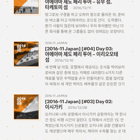
야에야마 제도 페리 투어 – 유부 섬,
타케토미 섬
2016/12/11
망그로브 구경을 하고 오하라 항으로 돌아온 뒤, 준비
된 버스를 타고 미하라라는 곳으로 간다. 도착했다.
뭔가 사람이 많은데 보아하니 우리 투어뿐만 아닌 다
른 회사를 통해 온 그룹들도 많이 섞여있는 모양이다.
온 순서대로 태워서 보내는데 엉뚱한 그룹 따라 가서
헷갈리지 않게 잘 […]
2016-11 JAPAN
2016
[2016-11 Japan] [#04] Day 03:
12
10
야에야마 제도 페리 투어 – 이리오모테
섬
2016/12/10
세 번째 날 아침. 호텔에서 제공되는 조식을 먹어보러
로비와 같은 층에 있는 카페로 내려왔다 6가지 다른
재료를 넣은 주먹밥을 손수 만들어준다. 밥을 많이많
이 싸줘서 세 개만 먹어도 배부를것 같은 든든한 크기
다. 잘 먹고 가방을 싸들고 호텔을 나섰다. 이시가키
둘째날 […]
2016-11 JAPAN
2016
[2016-11 Japan] [#03] Day 02:
12
08
이시가키
2016/12/08
오키나와 나하 공항에서 이시가키 공항까지는 약 한시
간 정도 비행 시간이 걸린다. 도착해서 사진은 1도 안
찍었는데 이시가키 신공항은 오키나와 공항 건물보다
도 깨끗했으며 매우 작아서, 캐리어 수하물 찾는 곳 대
기하는곳에서 게이트 바깥 구역이 유리 벽 하나로 그