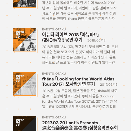
작년과 같이 올해에도 비슷한 시기에 fhana의 2018
년 투어 일정이 발표되어, 이번에도 같은 멤버로 오사
카로 직관을 가는 것을 계획으로 홈페이지 최속 선행
에 응모를 했었다. fhana 공연은 규모라든가 참가자
경쟁에 있어서 그렇게 빡세지 않은 수준이기 때문에,
큰 문제 없이 한방에 당첨이 되었다. […]
EVENTS
OTAKU
2018
아뉴타 라이브 2018 「아뉴파!!」
05
19
(あにゅパ!!) 공연 후기
2018/05/19
2018년 5월 13일 (일), 마쿠하리 멧세 이벤트 홀. 우선
이 공연 결국 보고 오게 된것도 이야기가 꽤 길다. 아
뉴타라는 애니송 전문 스트리밍 서비스가 있다. 유료
회원으로 잘 쓰고 있는지라 이런 이벤트가 있다는건
작년에 처음 시작했을때부터 알았긴 한데 올해에도 어
김없이 이벤트 […]
EVENTS
OTAKU
2017
fhána 「Looking for the World Atlas
05
13
Tour 2017」 오사카공연 후기
2017/05/13
2016년 12월 즈음에, 일본 전국을 도는 fhána의 새로
운 투어 일정이 발표되었다. 투어 이름은 “Looking
for the World Atlas Tour 2017″로, 2017년 4월 14
일 – 5월 12일까지 5개 도시에서의 공연으로 계획되
었다. ・2017年4月14日(金)18:00開場/18:30開演
北海道・cube garden ・2017年4月22日(土)17:00
EVENTS
OTAKU
2017
2017.03.20 Lantis Presents
04
開場/18:00開演 愛知・Electric Lady Land ・
16
深窓音楽演奏会 其の参 (심창음악연주회
2017年4月28日(金)18:00開場/18:30開演 福岡・