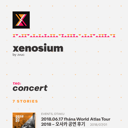
by zvuc
TAG:
concert
7
STORIES
EVENTS
OTAKU
2018
2018.06.17 fhána World Atlas Tour
07
01
2018 – 오사카 공연 후기
2018/07/01