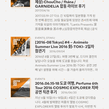
제삼) ChouCho / fhána /
DRUM Be-1 ・2017年5月6日(土)17:00開場/18:00
GARNiDELiA 합동 라이브 후기
開演 大阪・なんばHatch ・2017年5月12日
(金)18:00開場/19:00開演 東京・Zepp
2017/04/16
DiverCity（TOKYO） […]
2017.03.19-27 다소 긴 10일짜리 일본행을 가게 된
첫 번째 원인인, 20일 월요일에 있었던 콘서트에 대해
기억을 되살려 이야기해보자. 「Lantis Presents 深
窓音楽演奏会 其の参」(심창음악연주회 제삼) [공식
홈페이지] 이라는 타이틀로, 란티스 기획으로 ‘소중하
게 키운 수많은 소리를 피로(披露)하는 음악제’라고
EVENTS
OTAKU
2016
[2016-08 Tokyo] #4 – Animelo
09
소개하고 있다. 제 삼이라는 것은 […]
04
Summer Live 2016 刻-TOKI- 2일차
참관기
2016/09/04
2016년 8월 27일(토). 여행 3번째 날, 드디어 결전의
날입니다! 오늘을 위해 도쿄를 왔습니다. 바로
Animelo Summer Live 2016 刻-TOKI- 공연 2번
째 날!! 설명을 위해 시간––을 거슬러 올라가자면… 아
니멜로 서머 라이브(アニメロサマーライブ), 줄여서
‘아니사마(アニサマ)’. 2005년에 처음 시작해 매 해
EVENTS
2016
2016.06.15-18 도쿄 여행, Perfume 6th
06
여름마다 개최되어왔고, 올해 […]
20
Tour 2016 COSMIC EXPLORER 치바
공연 직관 후기
2016/06/20
지난 6월 15일(수)~18일(토) 4일간 도쿄에 갔다왔습
니다. 4월에 발매했던 퍼퓸의 앨범 COSMIC
EXPLORER의 앨범 투어가 발표가 나서, 이번엔 직