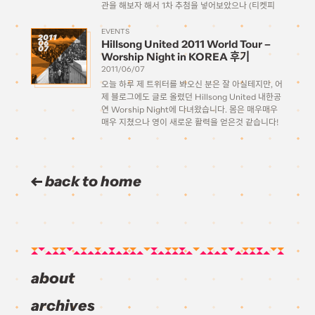
관을 해보자 해서 1차 추첨을 넣어보았으나 (티켓피
아) 떨어져서 포기를 하고 있던 차에, 조금 지나서 로
손에서 별도의 선행추첨 안내 메일이 와서 잽싸게 희
EVENTS
2011
Hillsong United 2011 World Tour –
06
망하는 공연 […]
07
Worship Night in KOREA 후기
2011/06/07
오늘 하루 제 트위터를 봐오신 분은 잘 아실테지만, 어
제 블로그에도 글로 올렸던 Hillsong United 내한공
연 Worship Night에 다녀왔습니다. 몸은 매우매우
매우 지쳤으나 영이 새로운 활력을 얻은것 같습니다!
Hillsong United에 대한 개인적인 생각.. 그리고 이
번을 통해 느낀 점들 힐송 유나이티드… 사실상 처음
[…]
back to home
about
archives