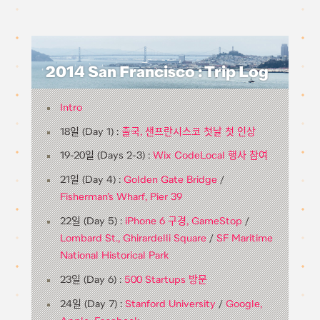
2014 San Francisco : Trip Log
Intro
18일 (Day 1) :
출국, 샌프란시스코 첫날 첫 인상
19-20일 (Days 2-3) :
Wix CodeLocal 행사 참여
21일 (Day 4) :
Golden Gate Bridge
/
Fisherman’s Wharf, Pier 39
22일 (Day 5) :
iPhone 6 구경, GameStop
/
Lombard St., Ghirardelli Square
/
SF Maritime
National Historical Park
23일 (Day 6) :
500 Startups 방문
24일 (Day 7) :
Stanford University
/
Google,