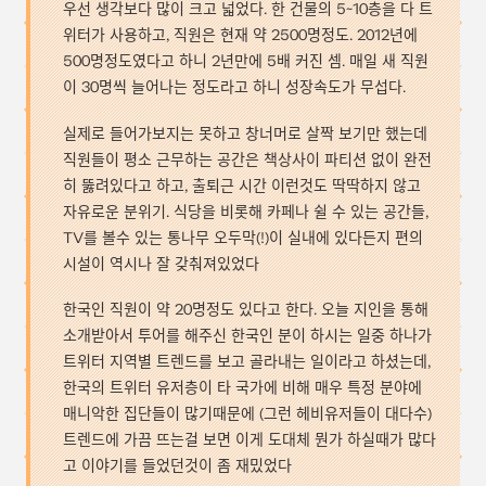
우선 생각보다 많이 크고 넓었다. 한 건물의 5~10층을 다 트
위터가 사용하고, 직원은 현재 약 2500명정도. 2012년에
500명정도였다고 하니 2년만에 5배 커진 셈. 매일 새 직원
이 30명씩 늘어나는 정도라고 하니 성장속도가 무섭다.
실제로 들어가보지는 못하고 창너머로 살짝 보기만 했는데
직원들이 평소 근무하는 공간은 책상사이 파티션 없이 완전
히 뚫려있다고 하고, 출퇴근 시간 이런것도 딱딱하지 않고
자유로운 분위기. 식당을 비롯해 카페나 쉴 수 있는 공간들,
TV를 볼수 있는 통나무 오두막(!)이 실내에 있다든지 편의
시설이 역시나 잘 갖춰져있었다
한국인 직원이 약 20명정도 있다고 한다. 오늘 지인을 통해
소개받아서 투어를 해주신 한국인 분이 하시는 일중 하나가
트위터 지역별 트렌드를 보고 골라내는 일이라고 하셨는데,
한국의 트위터 유저층이 타 국가에 비해 매우 특정 분야에
매니악한 집단들이 많기때문에 (그런 헤비유저들이 대다수)
트렌드에 가끔 뜨는걸 보면 이게 도대체 뭔가 하실때가 많다
고 이야기를 들었던것이 좀 재밌었다