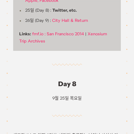
Apple, Facebook
25일 (Day 8) :
Twitter, etc.
26일 (Day 9) :
City Hall & Return
Links:
fmf.io : San Francisco 2014
|
Xenosium
Trip Archives
Day 8
9월 25일 목요일