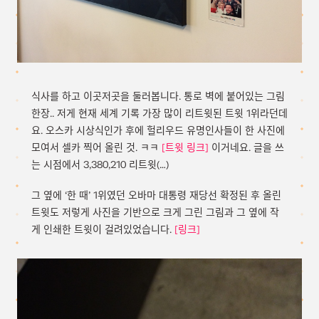
식사를 하고 이곳저곳을 둘러봅니다. 통로 벽에 붙어있는 그림
한장.. 저게 현재 세계 기록 가장 많이 리트윗된 트윗 1위라던데
요. 오스카 시상식인가 후에 헐리우드 유명인사들이 한 사진에
모여서 셀카 찍어 올린 것. ㅋㅋ
[트윗 링크]
이거네요. 글을 쓰
는 시점에서 3,380,210 리트윗(…)
그 옆에 ‘한 때’ 1위였던 오바마 대통령 재당선 확정된 후 올린
트윗도 저렇게 사진을 기반으로 크게 그린 그림과 그 옆에 작
게 인쇄한 트윗이 걸려있었습니다.
[링크]