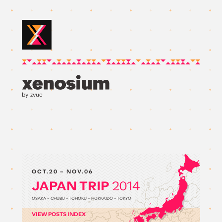
by zvuc
OCT.20 – NOV.06
JAPAN TRIP
2014
OSAKA – CHUBU – TOHOKU – HOKKAIDO – TOKYO
VIEW POSTS INDEX