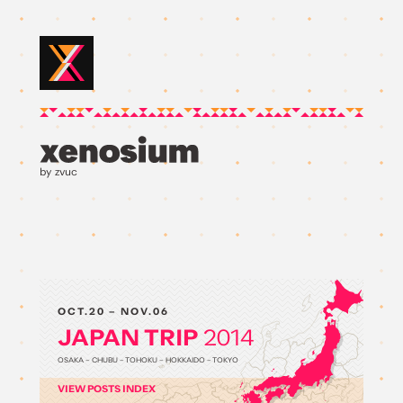
by zvuc
OCT.20 – NOV.06
JAPAN TRIP
2014
OSAKA – CHUBU – TOHOKU – HOKKAIDO – TOKYO
VIEW POSTS INDEX