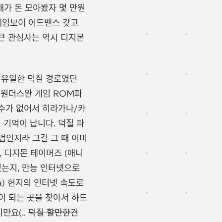
애가 돈 모아봤자 몇 만원
 게임보이 어드밴스 갖고
 큰 관심사는 역시 디지몬
 유일한 덕질 경로였던
 원더스완 게임 ROM파
 수가 없어서 히라가나/카
기억이 납니다. 덕질 파
법인지라 그걸 그 때 이미
, 디지몬 테이머즈 (애니
쳤는지, 만능 인터넷으로
a) 현지의 인터넷 속도로
이 되는 곳을 찾아서 하드
만요(..
덕질 할만한건