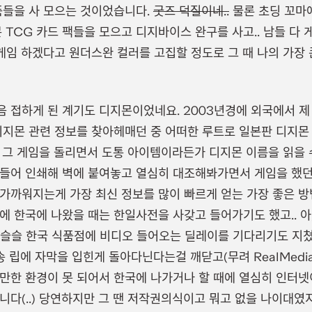
품들을 사 모으는 것이었습니다.
굿즈 덕질이네..
물론 초딩 꼬마
몬 TCG 카드 팩들을 모으고 디지바이스 완구를 사고.. 남들 다
 게임 하겠다고 원더스완 컬러를 고집할 정도로 그 때 나의 가장
 접하게 된 계기도 디지몬이었네요. 2003년경에 외국에서 제
디지몬 관련 정보를 찾아헤매던 중 어떠한 루트로 일본판 디지몬
 그 게임을 돌리면서 도통 아이템이라든가 디지몬 이름을 읽을
들어 인쇄해 벽에 붙여놓고 열심히 대조해봐가면서 게임을 했던 
가까워지는게 가장 최신 정보를 많이 빠르게 얻는 가장 좋은 방
에 한국에 나왔을 때는 한일사전을 사갖고 들어가기도 했고.. 아
 슬슬 한국 식품점에 비디오 들어오는 딜레이를 기다리기도 지
송 립에 자막을 입힌게 돌아다닌다는걸 깨닫고(무려 RealMedi
만한 환경이 못 되어서 한국에 나가거나 할 때에 열심히 인터넷
니다(..) 당연하지만 그 땐 저작권의식이고 뭐고 없을 나이대였지