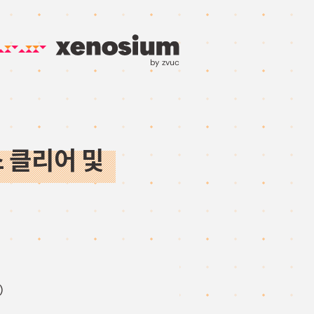
by zvuc
스 클리어 및
)