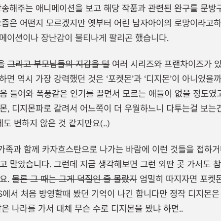
방송해주는 애니메이션을 보고 해당 작품과 관련된 완구를 문방
요즘은 어떤지 모르겠지만 옛부터 어린 남자아이의 로망이라고하
애니메이션이나 장난감이 불티나게 팔리곤 했습니다.
잡을
그리고 부모님들의 지갑을 털
여러 시리즈와 프랜차이즈가 있
하면 역시 가장 강력했던 것은 ‘포켓몬’과 ‘디지몬’이 아니었을까
음 들어와 폭풍같은 인기를 끌면서 모르는 애들이 없을 정도였고
몬, 디지몬파로 갈려서 어느쪽이 더 우월하느니 다투는걸 보는건
에도 변하지 않은 것 같지만요(..)
 가족과 함께 카자흐스탄으로 나가는 바람에 이런 것들을 접하
 잃고 말았습니다. 그런데 지금 생각해보면 그런 외딴 곳 가서도 
요.
물론 그 때는 그게 덕질인 줄 몰랐지
엄밀히 따지자면 포켓몬
S에서 처음 방영할때 봤던 기억이 나긴 합니다만 정작 디지몬은
은 나라를 가서 대체 무슨 수로 디지몬을 봤냐 하면..