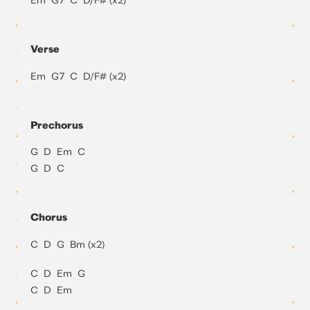
Em G7 C D/F# (x2)
Verse
Em G7 C D/F# (x2)
Prechorus
G D Em C
G D C
Chorus
C D G Bm (x2)
C D Em G
C D Em