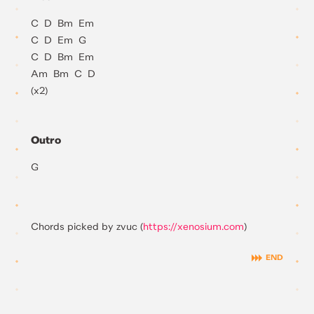
C D Bm Em
C D Em G
C D Bm Em
Am Bm C D
(x2)
Outro
G
Chords picked by zvuc (
https://xenosium.com
)