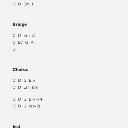
C D Em F
Bridge
C D Em A
C B7 G A
C
Chorus
C D G Bm
C D Em Bm
C D G Bm (x4)
C D G G (x2)
Inst