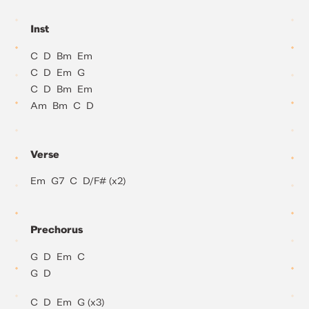
Inst
C D Bm Em
C D Em G
C D Bm Em
Am Bm C D
Verse
Em G7 C D/F# (x2)
Prechorus
G D Em C
G D
C D Em G (x3)