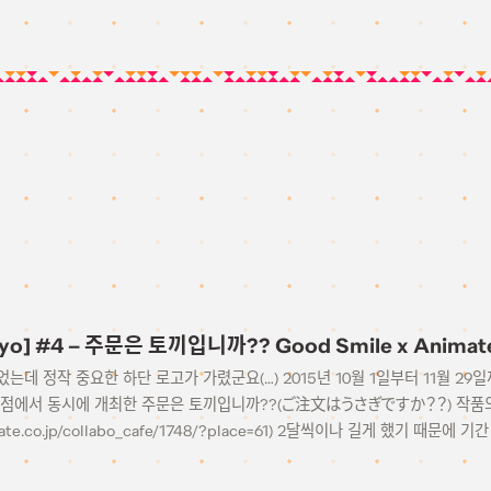
okyo] #4 – 주문은 토끼입니까?? Good Smile x Anima
는데 정작 중요한 하단 로고가 가렸군요(…) 2015년 10월 1일부터 11월 29
지점에서 동시에 개최한 주문은 토끼입니까??(ご注文はうさぎですか？？) 작품의
animate.co.jp/collabo_cafe/1748/?place=61) 2달씩이나 길게 했기 때문