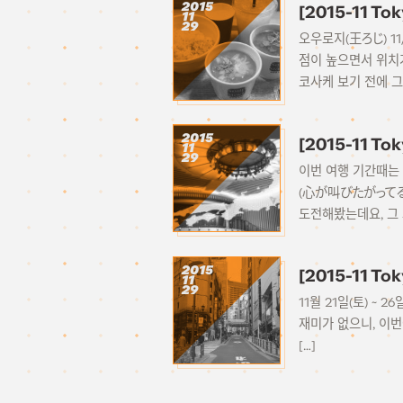
2015
[2015-11 T
11
29
오우로지(王ろじ) 1
점이 높으면서 위치
코사케 보기 전에 그
2015
[2015-11 T
11
29
이번 여행 기간때는 
(心が叫びたがってるん
도전해봤는데요, 그 
2015
[2015-11 T
11
29
11월 21일(토) ~
재미가 없으니, 이번
[…]