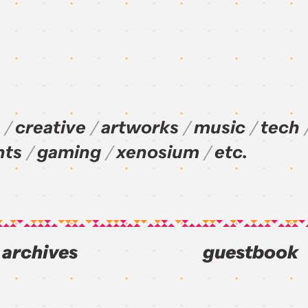
creative
artworks
music
tech
nts
gaming
xenosium
etc.
archives
guestbook