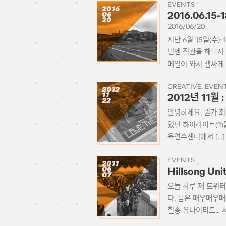
EVENTS
2016
06
2016.06.15
20
2016/06/20
지난 6월 15일(수)
번엔 직관을 해보자 
메일이 와서 잽싸게 
CREATIVE
EVEN
2012
11
2012년 11월 
22
안녕하세요, 뭔가 최
었던 하이라이트(?)들을
육연수센터에서 […]
EVENTS
2011
06
Hillsong Un
07
오늘 하루 제 트위터를
다. 몸은 매우매우매우
힐송 유나이티드… 사