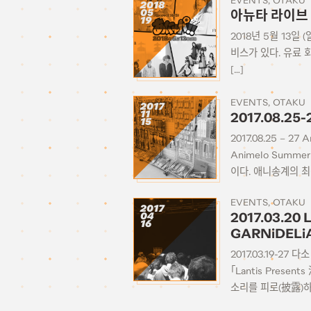
EVENTS
OTAKU
2018
05
아뉴타 라이브 2
19
2018년 5월 13일
비스가 있다. 유료
[…]
EVENTS
OTAKU
2017
11
2017.08.25
15
2017.08.25 – 
Animelo Sum
이다. 애니송계의 최
EVENTS
OTAKU
2017
04
2017.03.20
16
GARNiDEL
2017.03.19-2
「Lantis Pre
소리를 피로(披露)하