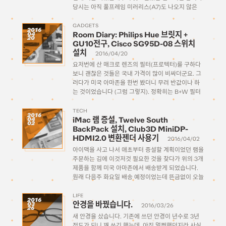
당시는 아직 풀프레임 미러리스(A7)도 나오지 않은
때였던지라 크롭센서 소니 미러리스가 아직 NEX브
랜딩을 달고 현역으로 뛰고 있을 때였는데요, 이때 미
GADGETS
2016
Room Diary: Philips Hue 브릿지 +
04
러리스 전용으로 나온 최초의 […]
20
GU10전구, Cisco SG95D-08 스위치
설치
2016/04/20
요저번에 산 매크로 렌즈의 필터(프로텍터)를 구하다
보니 괜찮은 것들은 국내 가격이 많이 비싸더군요. 그
러다가 미국 아마존을 한번 봤더니 무려 반값이나 하
는 것이었습니다 (그럼 그렇지). 정확히는 B+W 필터
로 슬림한 버전(XSP 007M)이 국내 오픈마켓 기준으
로 최소 8만원은 되었는데 아마존은 42달러… 어차피
TECH
2016
iMac 램 증설, Twelve South
04
4월 초에 […]
02
BackPack 설치, Club3D MiniDP-
HDMI2.0 변환젠더 사용기
2016/04/02
아이맥을 사고 나서 애초부터 증설할 계획이었던 램을
주문하는 김에 이것저것 필요한 것을 찾다가 위의 3개
제품을 함께 미국 아마존에서 배송받게 되었습니다.
원래 다음주 화요일 배송 예정이었는데 뜬금없이 오늘
오전에 받았네요. 지금 시점에서도 여전히 아마존 사
이트상에서는 미국내 배송인 것으로 표시된 상태서
LIFE
2016
안경을 바꿨습니다.
03
[…]
2016/03/26
26
새 안경을 샀습니다. 기존에 쓰던 안경이 년수로 3년
정도가 되니 꽤 쓰긴 했는데, 아직 멀쩡했던지라 사실