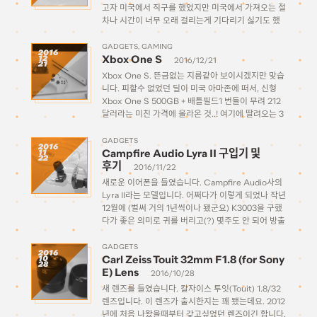
고자 미국에서 직구를 했었지만 미국에서 가져오는 절
차나 시간이 너무 오래 걸리는게 기다리기 싫기도 했
고 때마침 원래 예정되어있던 일본 여행과도 기간이
맞아서 일본에서 예약을 하고 직접 수령해 올 수 있었
GADGETS
GAMING
2016
Xbox One S
12
다. […]
2016/12/21
21
Xbox One S. 뜬금없는 지름같아 보이시겠지만 맞습
니다. 피할수 없었던 딜이 미국 아마존에 떠서, 신형
Xbox One S 500GB + 배틀필드1 번들이 무려 212
달러라는 미친 가격에 올라온 것..! 여기에 딸려오는 3
개월짜리 라이브 이용권 15달러는 디지털 상품이라
실제 발송은 안되는 제품이고, 본체만 […]
GADGETS
2016
Campfire Audio Lyra II 구입기 및
11
22
후기
2016/11/22
새로운 이어폰을 들였습니다. Campfire Audio사의
Lyra II라는 모델입니다. 어쩌다가 이렇게 되었나 작년
12월에 (벌써 거의 1년씩이나 됐군요) K3003을 구했
다가 좋은 의미로 귀를 버리고(?) 몇주도 안 되어 방출
한 이후로 사실상 대체제를 찾지 못하여서 그럭저럭
만족하는 UE900 그냥 안고 살아야지 해서 생각을
GADGETS
2016
Carl Zeiss Touit 32mm F1.8 (for Sony
10
[…]
28
E) Lens
2016/10/28
새 렌즈를 들였습니다. 칼자이스 투잇(Touit) 1.8/32
렌즈입니다. 이 렌즈가 출시한지는 꽤 됐는데요. 2012
년에 처음 나왔을때부터 갖고싶었던 렌즈이긴 합니다.