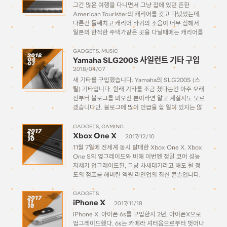
그간 많은 여행을 다니면서 그냥 집에 있던 흔한
American Tourister의 캐리어를 갖고 다녔었는데,
다른건 둘째치고 캐리어 바퀴의 소음이 너무 심해서
일본의 한적한 주택가같은 곳을 다닐때에는 캐리어를
바퀴로 못 끌고다닐 정도로 시끄러워서 좀 조용한 바
퀴의 캐리어를 사야지 하고 마음을 먹고 있었다. […]
GADGETS
MUSIC
2018
Yamaha SLG200S 사일런트 기타 구입
04
07
2018/04/07
새 기타를 구입했습니다. Yamaha의 SLG200S (스
틸) 기타입니다. 원래 기타를 조금 쳤다는건 아주 오래
전부터 블로그를 봐오신 분이라면 알고 계실지도 모르
겠습니다만. 블로그에 많이 언급을 할 일이 있지는 않
았지만 이런 글을 올린 적도 있었고, 옛날엔 간간히 몇
개 곡의 기타 코드를 따서 글을 올리기도 […]
GADGETS
GAMING
2017
Xbox One X
12
2017/12/10
10
11월 7일에 전세계 동시 발매한 Xbox One X. Xbox
One S의 옆그레이드와 비해 이번엔 정말 코어 성능
자체가 업그레이드된, 그냥 차세대기라고 해도 될 정
도의 점프를 해버린 엑원 라인업의 최신 콘솔입니다.
이녀석을 받기까지는 꽤 복잡한 사연이 있는데요. 원
래는 예약주문을 해서 발매일에 […]
GADGETS
2017
iPhone X
11
2017/11/18
18
iPhone X. 아이폰 6s를 구입한지 2년, 아이폰X으로
업그레이드했다. 6s는 카메라 셔터음으로부터 벗어나