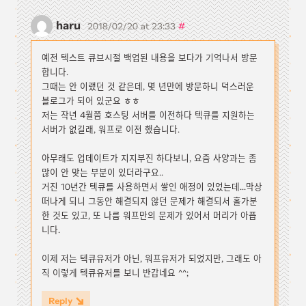
haru
#
2018/02/20 at 23:33
예전 텍스트 큐브시절 백업된 내용을 보다가 기억나서 방문
합니다.
그때는 안 이랬던 것 같은데, 몇 년만에 방문하니 덕스러운
블로그가 되어 있군요 ㅎㅎ
저는 작년 4월쯤 호스팅 서버를 이전하다 텍큐를 지원하는
서버가 없길래, 워프로 이전 했습니다.
아무래도 업데이트가 지지부진 하다보니, 요즘 사양과는 좀
많이 안 맞는 부분이 있더라구요..
거진 10년간 텍큐를 사용하면서 쌓인 애정이 있었는데...막상
떠나게 되니 그동안 해결되지 않던 문제가 해결되서 홀가분
한 것도 있고, 또 나름 워프만의 문제가 있어서 머리가 아픕
니다.
이제 저는 텍큐유저가 아닌, 워프유저가 되었지만, 그래도 아
직 이렇게 텍큐유저를 보니 반갑네요 ^^;
Reply