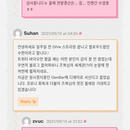
감사합니다☺️ 올해 연말결산은.... 음.... 언젠간 쓰겠죵
ㅎㅎ
Suhan
#
2021/09/13 at 04:26
안녕하세요 일주일 전 DiVe 스트리밍 끝나고 팔로우드렸던
수한이라고 합니다.!
트위터 바이오만 봤을 때는 어떤 분인지 감이 잘 안 왔었는데
우연히 블로그 들어와보니 즈북님의 세계관(?)이 눈앞에 한
꺼번에 펼쳐지네요..
지금은 일시정지중인 GenBar에 디제이로 서신다고 들었습
니다. 코로나 회복과 더불어 즈북님의 멋진 플레잉 기대하고
있겠습니다!
Reply
zvuc
#
2021/09/13 at 21:52