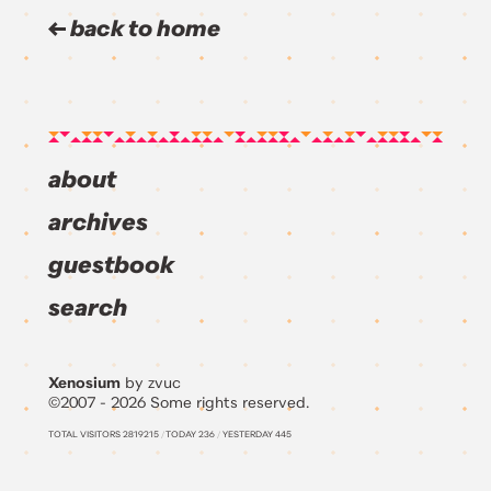
back to home
about
archives
guestbook
search
Xenosium
by zvuc
©2007 - 2026 Some rights reserved.
TOTAL VISITORS
2819215
/
TODAY
236
/
YESTERDAY
445