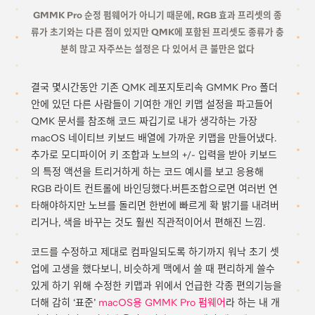
GMMK Pro 순정 펌웨어가 아니기 때문에, RGB 효과 프리셋의 종
류가 초기와는 다른 점이 있지만 QMK에 포함된 프리셋도 종류가 충
분히 많고 자주쓰는 설정은 다 있어서 큰 불만은 없다
결국 몇시간동안 기존 QMK 레포지토리속 GMMK Pro 폴더
안에 있던 다른 사람들이 기여한 개인 키맵 설정을 파고들어
QMK 문서를 참조해 코드 짜깁기로 내가 생각하는 가장
macOS 네이티브 키보드 배열에 가까운 키맵을 만들어냈다.
추가로 모디파이어 키 조합과 노브의 +/- 입력을 받아 키보드
의 특정 액션을 트리거하게 하는 코드 예시를 보고 응용해
RGB 라이트 컨트롤에 바인딩했다.버튼조합으로면 여러번 연
타해야하지만 노브를 돌리면 한번에 빠르게 확 밝기를 내려버
리거나, 색을 바꾸는 것도 훨씬 직관적이어서 편해진 느낌.
코드를 수정하고 제대로 컴파일되도록 하기까지 워낙 초기 셋
업에 고생을 했다보니, 비슷하게 맥에서 쓸 때 편리하게 쓸수
있게 하기 위해 수정한 키맵과 위에서 언급한 각종 편의기능을
더해 감히 ‘표준’
macOS용 GMMK Pro 펌웨어
라 하는 내 개