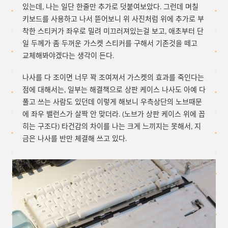
있는데, 나는 일단 한줄만 추가로 덧붙여보았다. 그런데 며칠
키보드를 사용하고 나서 뜯어보니 위 사진처럼 위에 추가로 부
착한 스티커가 좌우로 밀려 미끄러져있는걸 보고, 애초부터 단
일 두께가 좀 두꺼운 가스켓 스티커를 구해서 기존것을 떼고
교체해봐야겠다는 생각이 든다.
나사를 다 조이면 너무 꽉 조여져서 가스켓의 효과를 죽인다는
점에 대해서는, 일부는 해결책으로 상판 케이스 나사도 아예 다
풀고 쓰는 사람도 있던데 이렇게 해보니 우측상단의 노브때문
에 좌우 밸런스가 살짝 안 맞더라. (노브가 상판 케이스 위에 꼽
히는 구조다) 타건감의 차이를 나는 크게 느끼지는 못해서, 지
금은 나사를 반만 체결해 쓰고 있다.