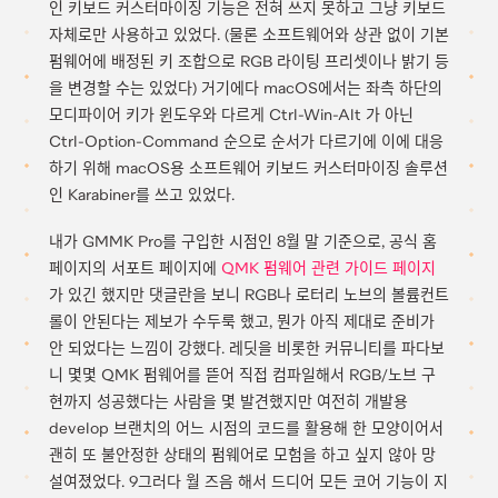
인 키보드 커스터마이징 기능은 전혀 쓰지 못하고 그냥 키보드
자체로만 사용하고 있었다. (물론 소프트웨어와 상관 없이 기본
펌웨어에 배정된 키 조합으로 RGB 라이팅 프리셋이나 밝기 등
을 변경할 수는 있었다) 거기에다 macOS에서는 좌측 하단의
모디파이어 키가 윈도우와 다르게 Ctrl-Win-Alt 가 아닌
Ctrl-Option-Command 순으로 순서가 다르기에 이에 대응
하기 위해 macOS용 소프트웨어 키보드 커스터마이징 솔루션
인 Karabiner를 쓰고 있었다.
내가 GMMK Pro를 구입한 시점인 8월 말 기준으로, 공식 홈
페이지의 서포트 페이지에
QMK 펌웨어 관련 가이드 페이지
가 있긴 했지만 댓글란을 보니 RGB나 로터리 노브의 볼륨컨트
롤이 안된다는 제보가 수두룩 했고, 뭔가 아직 제대로 준비가
안 되었다는 느낌이 강했다. 레딧을 비롯한 커뮤니티를 파다보
니 몇몇 QMK 펌웨어를 뜯어 직접 컴파일해서 RGB/노브 구
현까지 성공했다는 사람을 몇 발견했지만 여전히 개발용
develop 브랜치의 어느 시점의 코드를 활용해 한 모양이어서
괜히 또 불안정한 상태의 펌웨어로 모험을 하고 싶지 않아 망
설여졌었다. 9그러다 월 즈음 해서 드디어 모든 코어 기능이 지