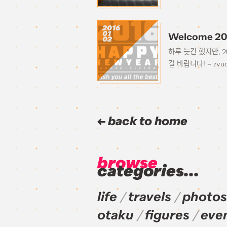
2016
01
Welcome 20
02
하루 늦긴 했지만, 
길 바랍니다! – zvu
back to home
browse
categories...
life
travels
photos
otaku
figures
eve