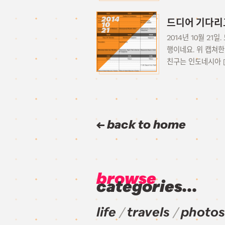
2014
드디어 기다리
10
21
2014년 10월 21
행이네요. 위 캡쳐한
친구는 인도네시아 [
back to home
browse
categories...
life
travels
photos