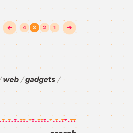
4
3
2
1
web
gadgets