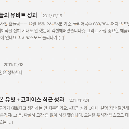
5 오늘의 유비트 성과
2011/12/15
진 흔들림ㅡㅡ 12월 15일 2시 56분 기준, 클리어곡수 883/884. 어치브 포
 베이직을 전혀 기대도 안 했는데 엑설해버렸습니다☆ 그리고 가장 중요한 해금
 없네요 ㅎㅎ 박스모드 돌리다가 […]
2011/12/13
명은 생략한다.
 유빗 + 코피어스 최근 성과
2011/11/24
리가 예쁘다고 생각하는 건 저뿐인가요. +최근 성과 …아니, 분명 지난 달만
른거지(….) 음, 확실히 그간 좀 많이 하긴 했습니다. 오늘은 두시간 박스모드 
늘 […]