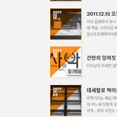
2011
2011.12.1
12
15
아놔 집에와서 보니 사
에 엑설, 스미다강
알스트로에메리아밖에
2011
12
13
간만의 잉여짓
더이상의 자세한 설
2011
데세랄로 찍어본
11
24
반짝거리는 패널 테두
데 어느새 이렇게 오
큭큭… 위의 사진도 오