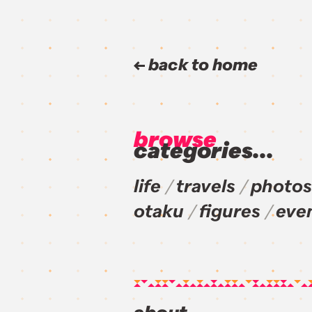
back to home
browse
categories...
life
travels
photos
otaku
figures
eve