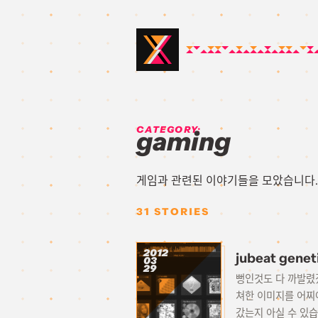
CATEGORY:
gaming
게임과 관련된 이야기들을 모았습니다.
31
STORIES
2012
jubeat gen
03
29
뻥인것도 다 까발렸겠
쳐한 이미지를 어찌
갔는지 아실 수 있습니