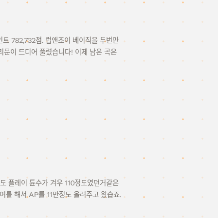
인트 782,732점. 럽앤조이 베이직을 두번만
리문이 드디어 풀렸습니다! 이제 남은 곡은
해도 플레이 튠수가 겨우 110정도였던거같은
대여를 해서 AP를 11만정도 올려주고 왔습죠.