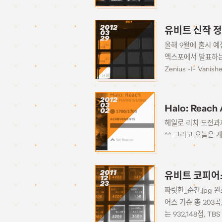
2012
유비트 신작 정
03
29
올해 9월에 출시 예
엑스포에서 발표하는
Zenius -I- Van
2012
03
Halo: Reach
02
헤일로 리치 도전과제
^^ 그리고 오늘은 개강
2011
유비트 코피어
12
23
짜릿한_순간.jpg 
어스 기준 총 203곡
는 932,148점, TBS 