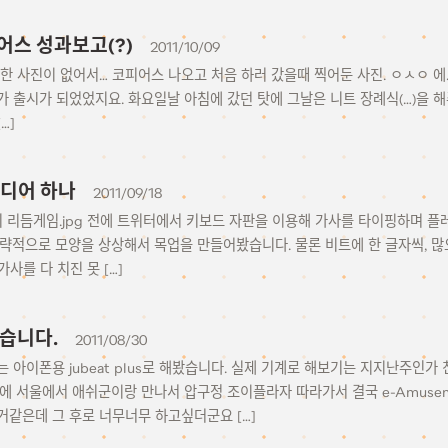
어스 성과보고(?)
2011/10/09
한 사진이 없어서… 코피어스 나오고 처음 하러 갔을때 찍어둔 사진. ㅇㅅㅇ 에…
 출시가 되었었지요. 화요일날 아침에 갔던 탓에 그날은 니트 장례식(…)을 
…]
이디어 하나
2011/09/18
키 리듬게임.jpg 전에 트위터에서 키보드 자판을 이용해 가사를 타이핑하며 
대략적으로 모양을 상상해서 목업을 만들어봤습니다. 물론 비트에 한 글자씩, 
가사를 다 치진 못 […]
했습니다.
2011/08/30
 아이폰용 jubeat plus로 해봤습니다. 실제 기계로 해보기는 지지난주인가
에 서울에서 애쉬군이랑 만나서 압구정 조이플라자 따라가서 결국 e-Amusem
거같은데 그 후로 너무너무 하고싶더군요 […]