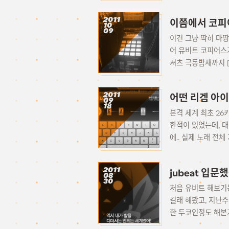
2011
이쯤에서 코피
10
09
이건 그냥 딱히 마땅
어 유비트 코피어스가
셔츠 극동밤새까지 [
2011
어떤 리겜 아
09
18
본격 세계 최초 26
한적이 있었는데, 
에.. 실제 노래 전체 
2011
jubeat 입문
08
30
처음 유비트 해보기는
길래 해봤고, 지난주
한 두코인정도 해본