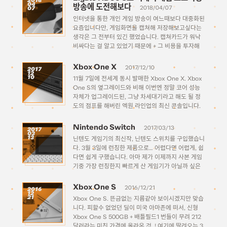
2018
04
방송에 도전해보다
2018/04/07
07
인터넷을 통한 개인 게임 방송이 여느때보다 대중화된
요즘입니다만, 게임화면을 캡쳐해 저장해보고싶다는
생각은 그 전부터 있긴 했었습니다. 캡쳐카드가 워낙
비싸다는 걸 알고 있었기 때문에 + 그 비용을 투자해
무엇을 하고싶은 걸까 하는 개인적인 명분이 서지 않
아서 이제까지 별 생각을 안 하고 […]
Xbox One X
2017/12/10
2017
12
10
11월 7일에 전세계 동시 발매한 Xbox One X. Xbox
One S의 옆그레이드와 비해 이번엔 정말 코어 성능
자체가 업그레이드된, 그냥 차세대기라고 해도 될 정
도의 점프를 해버린 엑원 라인업의 최신 콘솔입니다.
이녀석을 받기까지는 꽤 복잡한 사연이 있는데요. 원
래는 예약주문을 해서 발매일에 […]
Nintendo Switch
2017/03/13
2017
03
13
닌텐도 게임기의 최신작, 닌텐도 스위치를 구입했습니
다. 3월 3일에 런칭한 제품으로… 어렵다면 어렵게, 쉽
다면 쉽게 구했습니다. 아마 제가 이제까지 사본 게임
기중 가장 런칭한지 빠르게 산 게임기가 아닐까 싶은
데요, (이제까지는 죄다 할인할때 사거나 중고로 뒤늦
게 구하거나 했었습니다) 사실 원래는 여름에 스플래
Xbox One S
2016/12/21
2016
12
툰2가 나올때까지 […]
21
Xbox One S. 뜬금없는 지름같아 보이시겠지만 맞습
니다. 피할수 없었던 딜이 미국 아마존에 떠서, 신형
Xbox One S 500GB + 배틀필드1 번들이 무려 212
달러라는 미친 가격에 올라온 것..! 여기에 딸려오는 3