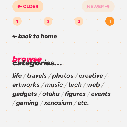
OLDER
NEWER
4
3
2
1
back to home
browse
categories...
life
travels
photos
creative
artworks
music
tech
web
gadgets
otaku
figures
events
gaming
xenosium
etc.