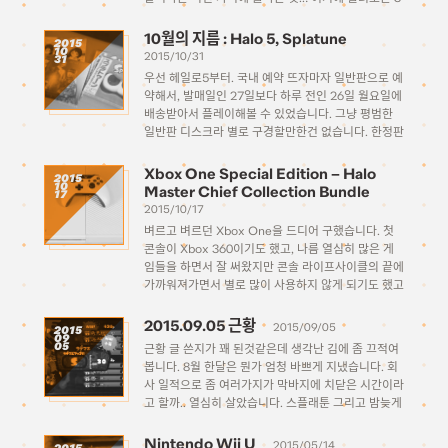
개월짜리 라이브 이용권 15달러는 디지털 상품이라
실제 발송은 안되는 제품이고, 본체만 […]
10월의 지름 : Halo 5, Splatune
2015
10
2015/10/31
31
우선 헤일로5부터. 국내 예약 뜨자마자 일반판으로 예
약해서, 발매일인 27일보다 하루 전인 26일 월요일에
배송받아서 플레이해볼 수 있었습니다. 그냥 평범한
일반판 디스크라 별로 구경할만한건 없습니다. 한정판
을 살까 고민했는데 우선 일반 한정판은 실물 디스크
가 포함되어있지 않고 (다운로드코드) 가격이 너무 비
Xbox One Special Edition – Halo
2015
10
싸서 그냥 단념을… […]
Master Chief Collection Bundle
17
2015/10/17
벼르고 벼르던 Xbox One을 드디어 구했습니다. 첫
콘솔이 Xbox 360이기도 했고, 나름 열심히 많은 게
임들을 하면서 잘 써왔지만 콘솔 라이프사이클의 끝에
가까워져가면서 별로 많이 사용하지 않게 되기도 했고
하여 먼지만 쌓여가던 와중에 2014년 11월에 판매를
했습니다. 차세대기인 Xbox One이 나오긴 […]
2015.09.05 근황
2015/09/05
2015
09
05
근황 글 쓴지가 꽤 된것같은데 생각난 김에 좀 끄적여
봅니다. 8월 한달은 뭔가 엄청 바쁘게 지냈습니다. 회
사 일적으로 좀 여러가지가 막바지에 치닫은 시간이라
고 할까.. 열심히 살았습니다. 스플래툰 그리고 밤늦게
퇴근하고 집에오면 사실 하는건 요즘 거의 유일한 삶
의 낙인 스플래툰..도 열심히 했습니다. […]
Nintendo Wii U
2015/05/14