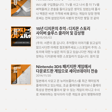
2015
05
14
Wii U를 구입했습니다. TV를 사고 나서 좀 더 TV를
써먹을려고 콘솔을 들이고싶은 생각도 있었는데 플사
나 엑원은 비싼 가격에 비해 끌리는 게임이 당장 현재
로써는 전혀 없었던지라 사봤자 먼지만 쌓일 것 같아
서 들이지를 못하고 있었는데 때마침 닌텐도쪽에 꽤
끌리는 게임이 생겨서 말이죠. […]
15년 디지몬의 추억 : 디지몬 스토리
2015
05
사이버 슬루스 클리어 및 감상평
02
2015/05/02
(주의: 서론이 좀 깁니다. 추억팔이 이야기를 읽고싶지
않으시다면 아래로 점프해주세요.) (스포일러 주의: 스
토리에 대한 누설은 하지 않고 있습니다만 게임 내 등
장하는 디지몬에 대한 스포일러가 있습니다. 원치 않
으시는 분은 읽지 말아주세요.) 서론: 추억팔이 비슷한
나이대의 성인들이 어떠한 연유로 한자리에 모여 이런
Nintendo 3DS 패키지판 게임에서
2014
11
저런 […]
다운로드판 게임으로 세이브데이터 전송
20
2014/11/20
일본에서 사갖고 온 뉴러브플러스+를 최근 재미있게
플레이하고 있는데요, 조금 플레이를 하다보니 플레이
특성상 한번에 몰아서 할 수 있는 게임이 아니고 수시
로 켜봐야하는 방식이라 다른 게임과 같이 병행하려면
매번 칩을 갈아끼워야한다는 매우 귀찮은 문제가 있다
는걸 깨닫게 되었습니다. 짧아봐야 앞으로 최소 1년은
[…]