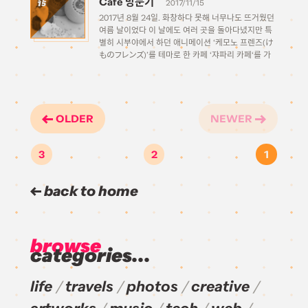
Cafe 방문기
2017/11/15
15
2017년 8월 24일. 화창하다 못해 너무나도 뜨거웠던
여름 날이었다 이 날에도 여러 곳을 돌아다녔지만 특
별히 시부야에서 하던 애니메이션 ‘케모노 프렌즈(け
ものフレンズ)’를 테마로 한 카페 ‘쟈파리 카페‘를 가
보기로 하였다. 2017년 4월 29일부터 아직까지 공표
된 폐점 날짜 없이 2018년 봄까지 꽤 긴 기간 […]
OLDER
NEWER
3
2
1
back to home
browse
categories...
life
travels
photos
creative