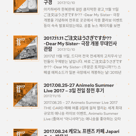
구경
2017/12/10
아키하바라 한복판에 걸린 큼지막한 광고 11월 11일
ご注文はうさぎですか?? ~Dear My Sister~ 극장
개봉을 기념하여 전후로 곳곳에서 각종 콜라보 이벤트
등이 속속 발표되었는데요. 공홈 뉴스 페이지를 보면
한달만에 한 페이지가 다 채워질 정도로 글리젠율이
엄청나게 활발하게 기획되었습니다. ご注文はOIOI
2017.11.11 ご注文はうさぎですか??
2017
12
ですか？？ 개최된 이벤트중 대표적으로 […]
~Dear My Sister~ 극장 개봉 무대인사
10
관람
2017/12/10
2017년 11월 11일, 드디어 전국 전세계의 고치우사 난
민들이 구제받는 날입니다. 바로 ご注文はうさぎです
か?? ~Dear My Sister~ (주문은 토끼입니까??) 스
페셜 에피소드가 일본 극장에서 개봉하는 날! 2015년
12월에 TVA 2기 방영이 끝난지 거의 2년 후에 드디
어! 11월 11일이라는 날은 고치우사 팬들에게는 특별
2017.08.25-27 Animelo Summer
2017
11
한 의미를 […]
Live 2017 – 3일 전일 참전 후기
15
2017/11/15
2017.08.25 – 27 Animelo Summer Live 2017
THE CARD 매해 여름 3일에 걸쳐 열리는 세계 최대
규모의 애니송 라이브 이벤트, Animelo Summer
Live (줄여서 “아니사마”)는 애니송을 좋아하는 오타
쿠들에게 있어서는 확실히 매해 여름 최고의 추억으로
남는 축제의 장이다. 애니송계의 최정상급 아티스트들
2017.08.24 케모노 프렌즈 카페 Japari
2017
11
을 […]