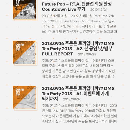
2019
12
Future Pop – P.T.A. 팬클럽 회원 한정
31
Countdown Live 후기
2019/12/31
2018년 12월 31일 ~ 2019년 1월 1일 Perfume 7th
Tour 2018 Future Pop – Countdown Live 벌써
딱 1년 전 이야기. 1년씩이나 지나서 라이브 후기 글을
쓰는건 도대체 뭔가 싶지만… 연말정산 글을 쓰려고 과
거 기억을 훑다보니 역시 아무 언급도 없이 […]
2018.09.16 주문은 토끼입니까?? DMS
2018
09
Tea Party 2018 – #2. 본 공연 낮/밤부
28
FULL REPORT
2018/09/28
주의: 본 글은 스크롤의 압박이 겁나 심합니다!! 스포
일러 주의: 본 글은 해당 이벤트의 내용에 대한 다소
상세한 기록을 담고 있습니다. 향후 영상화되어 직접
내용을 감상하고싶다는 분은 글을 읽지 않는 것을 추
천드립니다. (이전 글에서 계속됨) ご注文はうさぎ
ですか？？DMS Tea Party 2018본 공연 […]
2018.09.16 주문은 토끼입니까?? DMS
2018
09
Tea Party 2018 – #1. 이벤트에 가게
26
되기까지
2018/09/26
주의: 본 글은 스크롤의 압박이 매우 심합니다!! 2018
년 9월 16일.DMS Tea Party 2018의 개최일.개인적
으로는 아마 올해들어 가장 기대하고 기다려왔던 날이
아니었나 싶다. 2014년에 주문은 토끼입니까? 애니메
이션 1기의 방영에 이어, 메인 캐스트 성우들이 출연해