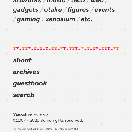
artworks
music
tech
web
gadgets
otaku
figures
events
gaming
xenosium
etc.
about
archives
guestbook
search
Xenosium
by zvuc
©2007 - 2026 Some rights reserved.
TOTAL VISITORS
2818108
/
TODAY
160
/
YESTERDAY
564