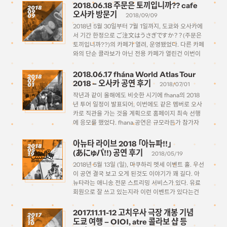
토크나 이런저런 코너들, 미니라이브를 하는 내용으로
2018.06.18 주문은 토끼입니까?? cafe
2018
09
[…]
오사카 방문기
2018/09/09
09
2018년 5월 30일부터 7월 1일까지, 도쿄와 오사카에
서 기간 한정으로 ご注文はうさぎですか？？(주문은
토끼입니까??)의 카페가 열려, 운영됐었다. 다른 카페
와의 단순 콜라보가 아닌 전용 카페가 열린건 이번이
처음은 아니었는데… 이전에는 아쉽게도 예약하는걸
까먹어서 개최기간에 맞춰 일본에 있었는데도 못 가는
2018.06.17 fhána World Atlas Tour
2018
07
아쉬운 상황이 있었다. 이번엔 까먹지 […]
2018 – 오사카 공연 후기
2018/07/01
01
작년과 같이 올해에도 비슷한 시기에 fhana의 2018
년 투어 일정이 발표되어, 이번에도 같은 멤버로 오사
카로 직관을 가는 것을 계획으로 홈페이지 최속 선행
에 응모를 했었다. fhana 공연은 규모라든가 참가자
경쟁에 있어서 그렇게 빡세지 않은 수준이기 때문에,
큰 문제 없이 한방에 당첨이 되었다. […]
아뉴타 라이브 2018 「아뉴파!!」
2018
05
(あにゅパ!!) 공연 후기
2018/05/19
19
2018년 5월 13일 (일), 마쿠하리 멧세 이벤트 홀. 우선
이 공연 결국 보고 오게 된것도 이야기가 꽤 길다. 아
뉴타라는 애니송 전문 스트리밍 서비스가 있다. 유료
회원으로 잘 쓰고 있는지라 이런 이벤트가 있다는건
작년에 처음 시작했을때부터 알았긴 한데 올해에도 어
김없이 이벤트 […]
2017.11.11-12 고치우사 극장 개봉 기념
2017
12
도쿄 여행 – OIOI, atre 콜라보 샵 등
10