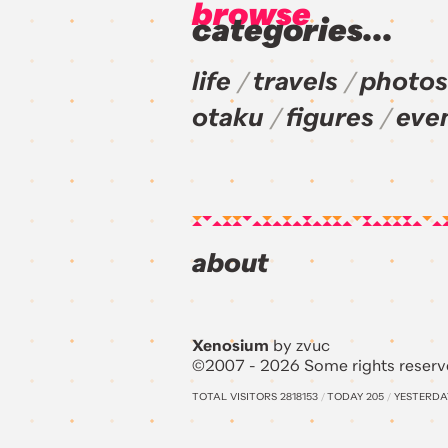
browse
categories...
life
travels
photos
otaku
figures
eve
about
Xenosium
by zvuc
©2007 - 2026 Some rights reserv
TOTAL VISITORS
2818153
/
TODAY
205
/
YESTERD