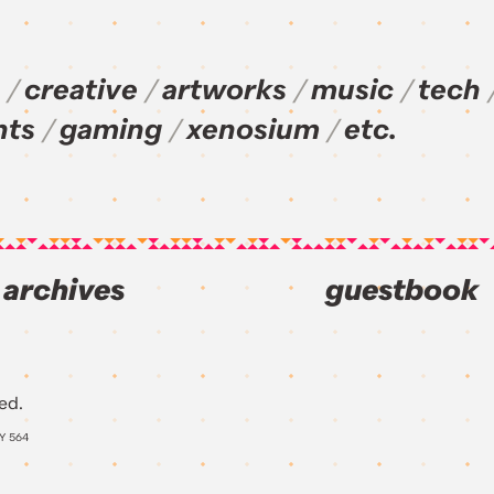
creative
artworks
music
tech
nts
gaming
xenosium
etc.
archives
guestbook
ed.
AY
564