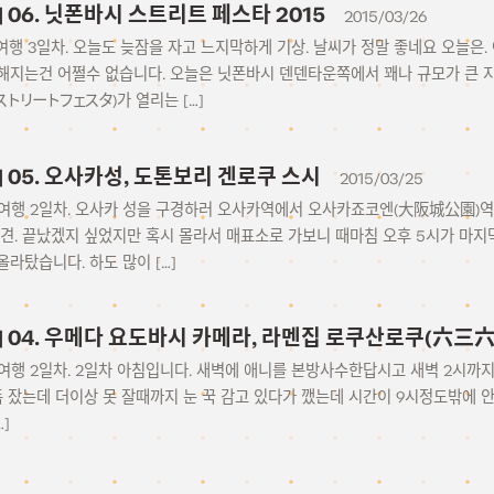
15] 06. 닛폰바시 스트리트 페스타 2015
2015/03/26
– 여행 3일차. 오늘도 늦잠을 자고 느지막하게 기상. 날씨가 정말 좋네요 오늘은
해지는건 어쩔수 없습니다. 오늘은 닛폰바시 덴덴타운쪽에서 꽤나 규모가 큰 지
橋ストリートフェスタ)가 열리는 […]
15] 05. 오사카성, 도톤보리 겐로쿠 스시
2015/03/25
– 여행 2일차. 오사카 성을 구경하러 오사카역에서 오사카죠코엔(大阪城公園)역
견. 끝났겠지 싶었지만 혹시 몰라서 매표소로 가보니 때마침 오후 5시가 마지
라탔습니다. 하도 많이 […]
15] 04. 우메다 요도바시 카메라, 라멘집 로쿠산로쿠(六三六
– 여행 2일차. 2일차 아침입니다. 새벽에 애니를 본방사수한답시고 새벽 2시
푹 잤는데 더이상 못 잘때까지 눈 꾹 감고 있다가 깼는데 시간이 9시정도밖에 
…]