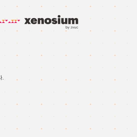
by zvuc
.