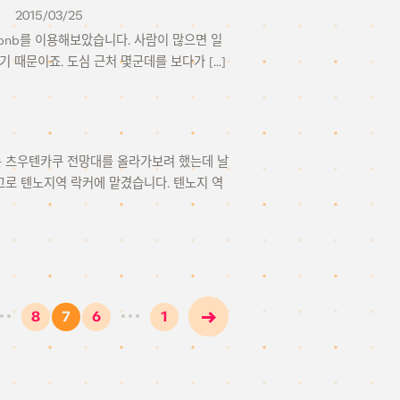
2015/03/25
irbnb를 이용해보았습니다. 사람이 많으면 일
 때문이죠. 도심 근처 몇군데를 보다가 […]
래는 츠우텐카쿠 전망대를 올라가보려 했는데 날
고로 텐노지역 락커에 맡겼습니다. 텐노지 역
8
7
6
1
…
…