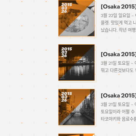
2015
[Osaka 20
03
26
3월 22일 일요일 
믈렛. 맛있게 먹고 
났습니다. 작년 여행때
2015
03
[Osaka 201
26
3월 21일 토요일 
뭐고 다른것보다도 우
2015
[Osaka 201
03
26
3월 21일 토요일 
토요일이라 어쩔 수
타코야키와 음료수를 