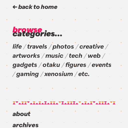
back to home
browse
categories...
life
travels
photos
creative
artworks
music
tech
web
gadgets
otaku
figures
events
gaming
xenosium
etc.
about
archives