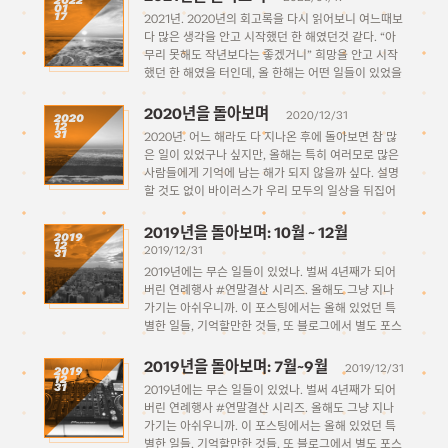
2022
01
17
2021년. 2020년의 회고록을 다시 읽어보니 여느때보
다 많은 생각을 안고 시작했던 한 해였던것 같다. “아
무리 못해도 작년보다는 좋겠거니” 희망을 안고 시작
했던 한 해였을 터인데, 올 한해는 어떤 일들이 있었을
까. 막상 떠올리려 해보면 별 일 없이 지나가버린 한
해 같으면서도… 기억을 되살려보니 많은 일들이 있었
2020년을 돌아보며
2020/12/31
2020
12
다.
31
2020년. 어느 해라도 다 지나온 후에 돌아보면 참 많
은 일이 있었구나 싶지만, 올해는 특히 여러모로 많은
사람들에게 기억에 남는 해가 되지 않을까 싶다. 설명
할 것도 없이 바이러스가 우리 모두의 일상을 뒤집어
엎어 놓았다. 당연하게 누려왔던 것들이 당연하지 않
게 되었고, 멀쩡하던 것이 […]
2019년을 돌아보며: 10월 ~ 12월
2019
12
2019/12/31
31
2019년에는 무슨 일들이 있었나. 벌써 4년째가 되어
버린 연례행사 #연말결산 시리즈. 올해도 그냥 지나
가기는 아쉬우니까. 이 포스팅에서는 올해 있었던 특
별한 일들, 기억할만한 것들, 또 블로그에서 별도 포스
팅으로 다루지 않았던 것들을 기억을 되새겨 적어보는
시간을 가져보고자 한다. 1월 ~ 3월 4월 ~ […]
2019년을 돌아보며: 7월~9월
2019/12/31
2019
12
31
2019년에는 무슨 일들이 있었나. 벌써 4년째가 되어
버린 연례행사 #연말결산 시리즈. 올해도 그냥 지나
가기는 아쉬우니까. 이 포스팅에서는 올해 있었던 특
별한 일들, 기억할만한 것들, 또 블로그에서 별도 포스