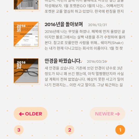
하였나. 작년의 글에 이어 올해에도 비슷한 결산 글을
작성해보자. 1월 포켓몬GO 1월의 나는… 어째서인지
포켓몬 고를 열심히 하고 있었다. 한국에 런칭을 한지
얼마 안 된 시점이었던가? 아무튼 한때 출퇴근길에 꽤
열심히 했던 […]
2016년을 돌아보며
2016/12/31
2016
12
31
2016년에 나는 무엇을 하였나. 페북에 먼저 올렸던 글
이지만 블로그에서는 살짝 내용을 추가 수정하여 올려
본다. 참고로 모를만한 사람을 위해… 쉐이커(Shakr)
는 내가 현재 다니고있는 회사의 이름이다. 1월 첫 팟
캐스트 출연 지인이 진행하시는 팟캐스트인 쿠도캐스
트에 어쩌다보니 출연해, 처음으로 녹음을 해보게 됐
안경을 바꿨습니다.
2016/03/26
2016
03
다. 사운드클라우드에 녹음본이 […]
26
새 안경을 샀습니다. 기존에 쓰던 안경이 년수로 3년
정도가 되니 꽤 쓰긴 했는데, 아직 멀쩡했던지라 사실
살 계획이 전혀 없었습니다. 예상치 못한 사고가 일어
나기 전까지는… 이런 사고 말이죠. 그냥 퇴근하는 길
에 오락실을 잠시 들려서 놀고 가려고 했는데, 안경을
좀 닦으려고 안경을 […]
OLDER
NEWER
3
2
1